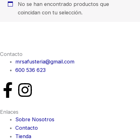
No se han encontrado productos que
coincidan con tu selección.
Contacto
mrsafusteria@gmail.com
600 536 623
F
I
a
n
Enlaces
c
s
Sobre Nosotros
Contacto
e
t
Tienda