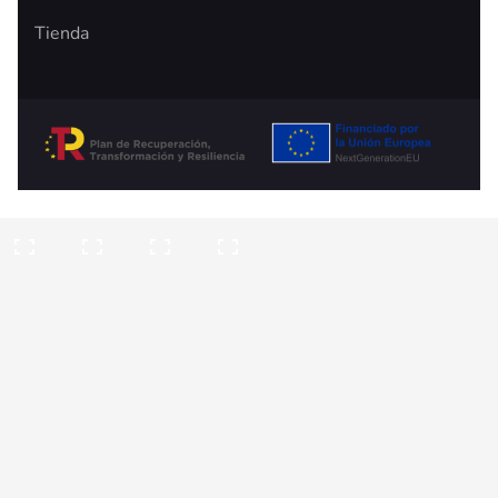
-
m
f
Tienda